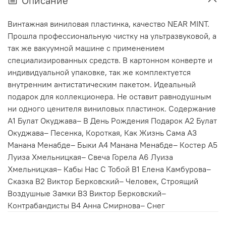
Описание
Винтажная виниловая пластинка, качество NEAR MINT.
Прошла профессиональную чистку на ультразвуковой, а
так же вакуумной машине с применением
специализированных средств. В картонном конверте и
индивидуальной упаковке, так же комплектуется
внутренним антистатическим пакетом. Идеальный
подарок для коллекционера. Не оставит равнодушным
ни одного ценителя виниловых пластинок. Содержание
A1 Булат Окуджава– В День Рождения Подарок A2 Булат
Окуджава– Песенка, Короткая, Как Жизнь Сама A3
Манана Менабде– Быки A4 Манана Менабде– Костер A5
Луиза Хмельницкая– Свеча Горела A6 Луиза
Хмельницкая– Кабы Нас С Тобой B1 Елена Камбурова–
Сказка B2 Виктор Берковский– Человек, Строящий
Воздушные Замки B3 Виктор Берковский–
Контрабандисты B4 Анна Смирнова– Снег