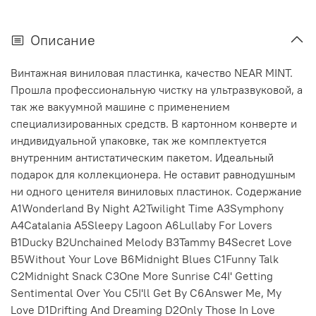
Описание
Винтажная виниловая пластинка, качество NEAR MINT.
Прошла профессиональную чистку на ультразвуковой, а
так же вакуумной машине с применением
специализированных средств. В картонном конверте и
индивидуальной упаковке, так же комплектуется
внутренним антистатическим пакетом. Идеальный
подарок для коллекционера. Не оставит равнодушным
ни одного ценителя виниловых пластинок. Содержание
A1Wonderland By Night A2Twilight Time A3Symphony
A4Catalania A5Sleepy Lagoon A6Lullaby For Lovers
B1Ducky B2Unchained Melody B3Tammy B4Secret Love
B5Without Your Love B6Midnight Blues C1Funny Talk
C2Midnight Snack C3One More Sunrise C4I' Getting
Sentimental Over You C5I'll Get By C6Answer Me, My
Love D1Drifting And Dreaming D2Only Those In Love