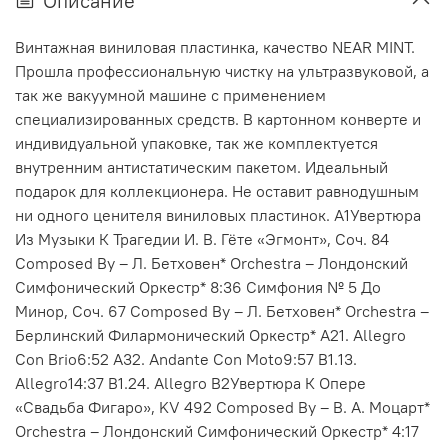
Описание
Винтажная виниловая пластинка, качество NEAR MINT.
Прошла профессиональную чистку на ультразвуковой, а
так же вакуумной машине с применением
специализированных средств. В картонном конверте и
индивидуальной упаковке, так же комплектуется
внутренним антистатическим пакетом. Идеальный
подарок для коллекционера. Не оставит равнодушным
ни одного ценителя виниловых пластинок. A1Увертюра
Из Музыки К Трагедии И. В. Гёте «Эгмонт», Соч. 84
Composed By – Л. Бетховен* Orchestra – Лондонский
Симфонический Оркестр* 8:36 Симфония № 5 До
Минор, Соч. 67 Composed By – Л. Бетховен* Orchestra –
Берлинский Филармонический Оркестр* A21. Allegro
Con Brio6:52 A32. Andante Con Moto9:57 B1.13.
Allegro14:37 B1.24. Allegro B2Увертюра К Опере
«Свадьба Фигаро», KV 492 Composed By – В. А. Моцарт*
Orchestra – Лондонский Симфонический Оркестр* 4:17