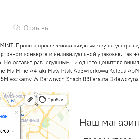
Отзывы
 MINT. Прошла профессиональную чистку на ультразву
ртонном конверте и индивидуальной упаковке, так ж
. Не оставит равнодушным ни одного ценителя винил
Nie Ma Mnie A4Taki Mały Ptak A5Swierkowa Kolęda A6M
j B5Mieszkamy W Barwnych Snach B6Feralna Dziewczyna
Наш магазин