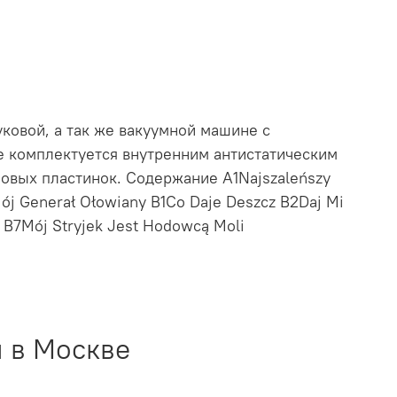
ковой, а так же вакуумной машине с
е комплектуется внутренним антистатическим
овых пластинок. Содержание A1Najszaleńszy
ój Generał Ołowiany B1Co Daje Deszcz B2Daj Mi
 B7Mój Stryjek Jest Hodowcą Moli
 в Москве