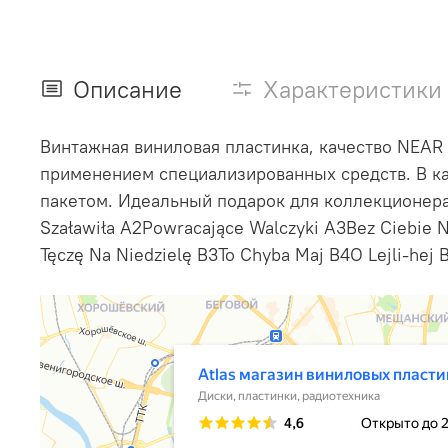
Описание
Характеристики
Винтажная виниловая пластинка, качество NEAR
применением специализированных средств. В ка
пакетом. Идеальный подарок для коллекционера
Szaławiła A2Powracające Walczyki A3Bez Ciebie 
Tęczę Na Niedzielę B3To Chyba Maj B4O Lejli-he