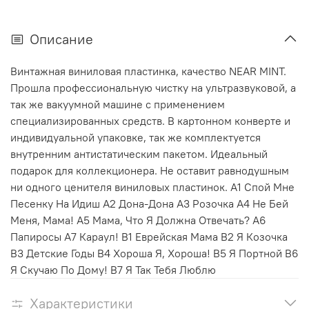
Описание
Винтажная виниловая пластинка, качество NEAR MINT.
Прошла профессиональную чистку на ультразвуковой, а
так же вакуумной машине с применением
специализированных средств. В картонном конверте и
индивидуальной упаковке, так же комплектуется
внутренним антистатическим пакетом. Идеальный
подарок для коллекционера. Не оставит равнодушным
ни одного ценителя виниловых пластинок. А1 Спой Мне
Песенку На Идиш А2 Дона-Дона А3 Розочка А4 Не Бей
Меня, Мама! А5 Мама, Что Я Должна Отвечать? А6
Папиросы А7 Караул! B1 Еврейская Мама B2 Я Козочка
B3 Детские Годы B4 Хороша Я, Хороша! B5 Я Портной B6
Я Скучаю По Дому! B7 Я Так Тебя Люблю
Характеристики